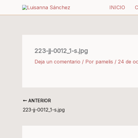
Ir
INICIO
al
contenido
223-jj-0012_1-s.jpg
Deja un comentario
/ Por
pamelis
/
24 de o
ANTERIOR
223-jj-0012_1-s.jpg