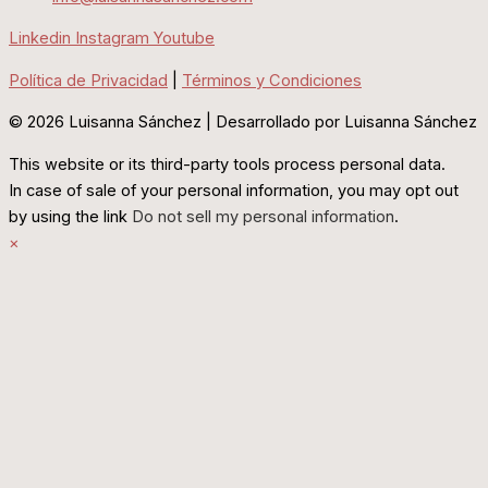
Linkedin
Instagram
Youtube
Política de Privacidad
|
Términos y Condiciones
© 2026 Luisanna Sánchez | Desarrollado por Luisanna Sánchez
This website or its third-party tools process personal data.
In case of sale of your personal information, you may opt out
by using the link
Do not sell my personal information
.
×
Cerrar
Política de cookies
Este sitio web utiliza cookies para mejorar su experiencia
mientras navega por el sitio web. Fuera de estas cookies, las
cookies que se clasifican como necesarias se almacenan en su