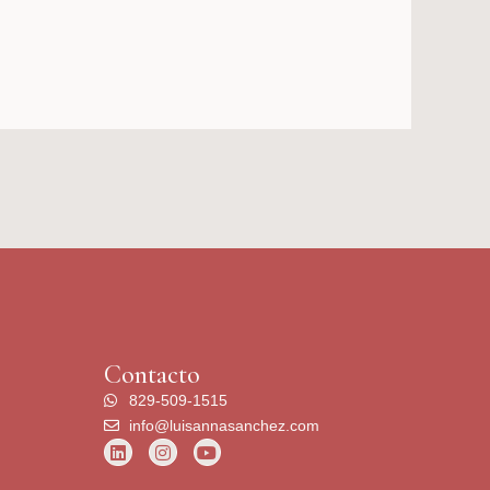
Contacto
829-509-1515
info@luisannasanchez.com
L
I
Y
i
n
o
n
s
u