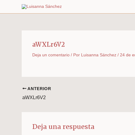
Ir
al
contenido
aWXLr6V2
Deja un comentario
/ Por
Luisanna Sánchez
/
24 de e
ANTERIOR
aWXLr6V2
Deja una respuesta