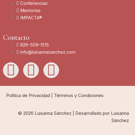
Conferencias
Mentorías
IMPACTA®
Contacto
829-509-1515
info@luisannasanchez.com
L
I
Y
i
n
o
n
s
u
Política de Privacidad
|
Términos y Condiciones
k
t
t
© 2026 Luisanna Sánchez | Desarrollado por Luisanna
Sánchez
e
a
u