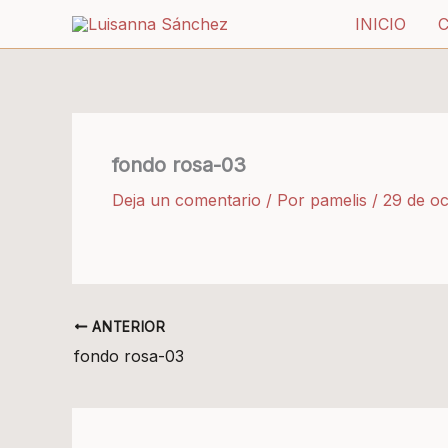
Ir
INICIO
al
contenido
fondo rosa-03
Deja un comentario
/ Por
pamelis
/
29 de o
ANTERIOR
fondo rosa-03