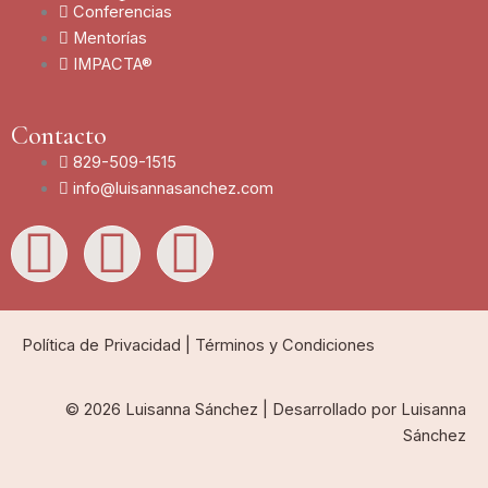
Conferencias
Mentorías
IMPACTA®
Contacto
829-509-1515
info@luisannasanchez.com
L
I
Y
i
n
o
n
s
u
Política de Privacidad
|
Términos y Condiciones
k
t
t
© 2026 Luisanna Sánchez | Desarrollado por Luisanna
Sánchez
e
a
u