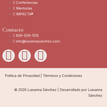
Conferencias
Mentorías
IMPACTA®
Contacto
829-509-1515
info@luisannasanchez.com
L
I
Y
i
n
o
n
s
u
Política de Privacidad
|
Términos y Condiciones
k
t
t
© 2026 Luisanna Sánchez | Desarrollado por Luisanna
Sánchez
e
a
u