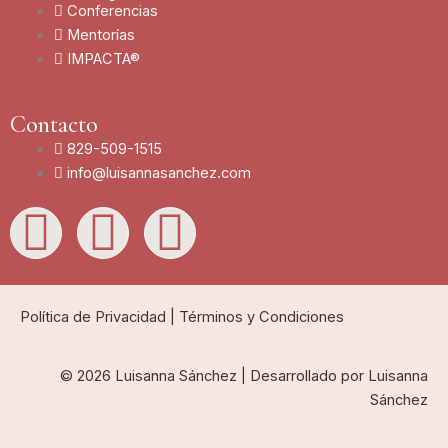
Conferencias
Mentorías
IMPACTA®
Contacto
829-509-1515
info@luisannasanchez.com
L
I
Y
i
n
o
n
s
u
Política de Privacidad
|
Términos y Condiciones
k
t
t
© 2026 Luisanna Sánchez | Desarrollado por Luisanna
Sánchez
e
a
u