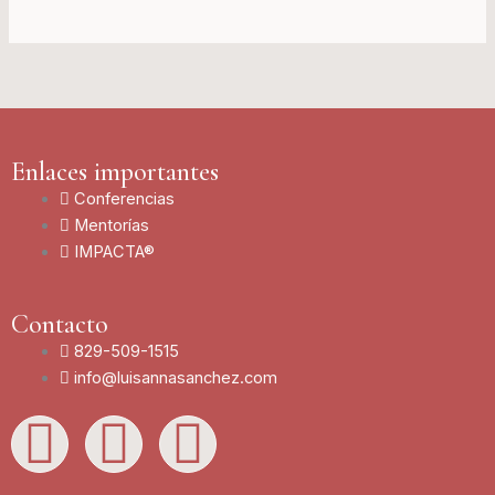
Enlaces importantes
Conferencias
Mentorías
IMPACTA®
Contacto
829-509-1515
info@luisannasanchez.com
L
I
Y