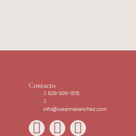
Contacto
829-509-1515
info@luisannasanchez.com
L
I
Y