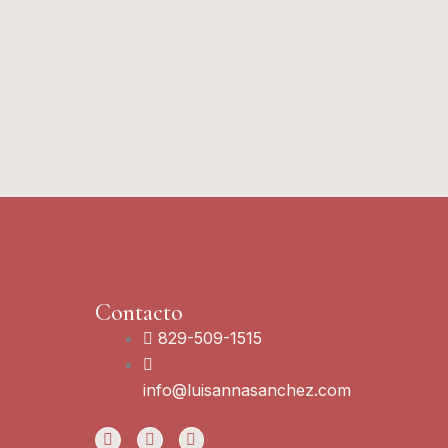
Contacto
829-509-1515
info@luisannasanchez.com
L
I
Y