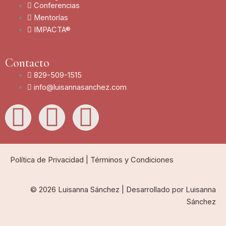
Conferencias
Mentorías
IMPACTA®
Contacto
829-509-1515
info@luisannasanchez.com
L
I
Y
i
n
o
n
s
u
Política de Privacidad
|
Términos y Condiciones
k
t
t
© 2026 Luisanna Sánchez | Desarrollado por Luisanna
Sánchez
e
a
u