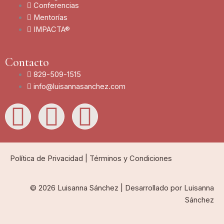
Conferencias
Mentorías
IMPACTA®
Contacto
829-509-1515
info@luisannasanchez.com
L
I
Y
i
n
o
n
s
u
Política de Privacidad
|
Términos y Condiciones
k
t
t
© 2026 Luisanna Sánchez | Desarrollado por Luisanna
Sánchez
e
a
u