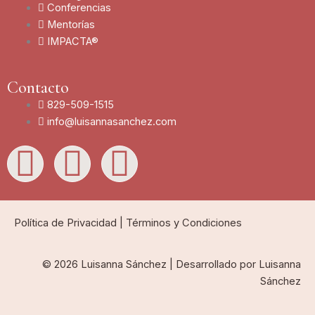
Conferencias
Mentorías
IMPACTA®
Contacto
829-509-1515
info@luisannasanchez.com
L
I
Y
i
n
o
n
s
u
Política de Privacidad
|
Términos y Condiciones
k
t
t
© 2026 Luisanna Sánchez | Desarrollado por Luisanna
Sánchez
e
a
u