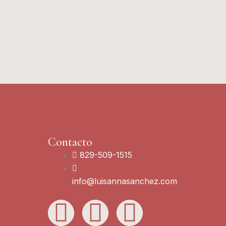
Contacto
829-509-1515
info@luisannasanchez.com
L
I
Y