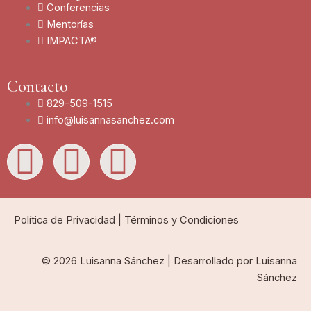
Conferencias
Mentorías
IMPACTA®
Contacto
829-509-1515
info@luisannasanchez.com
L
I
Y
i
n
o
n
s
u
Política de Privacidad
|
Términos y Condiciones
k
t
t
© 2026 Luisanna Sánchez | Desarrollado por Luisanna
Sánchez
e
a
u