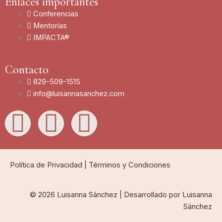
Enlaces importantes
Conferencias
Mentorías
IMPACTA®
Contacto
829-509-1515
info@luisannasanchez.com
L
I
Y
i
n
o
n
s
u
Política de Privacidad
|
Términos y Condiciones
k
t
t
© 2026 Luisanna Sánchez | Desarrollado por Luisanna
Sánchez
e
a
u