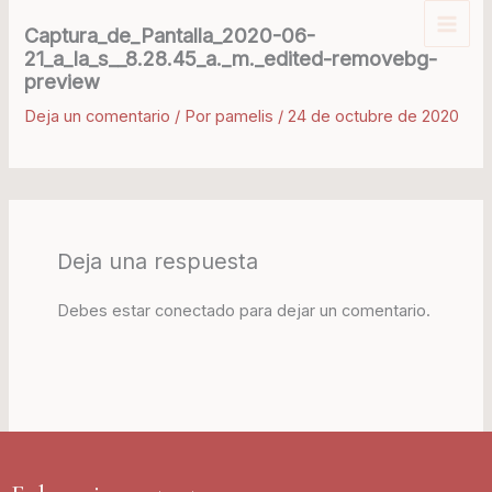
Ir
Captura_de_Pantalla_2020-06-
al
21_a_la_s__8.28.45_a._m._edited-removebg-
contenido
preview
Deja un comentario
/ Por
pamelis
/
24 de octubre de 2020
Deja una respuesta
Debes estar conectado para dejar un comentario.