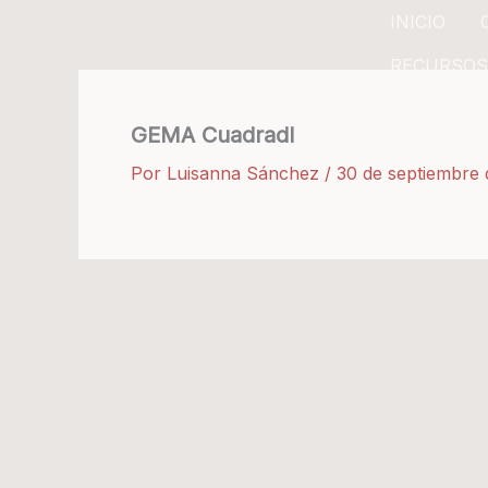
Ir
INICIO
al
RECURSOS
contenido
GEMA Cuadradl
Por
Luisanna Sánchez
/
30 de septiembre 