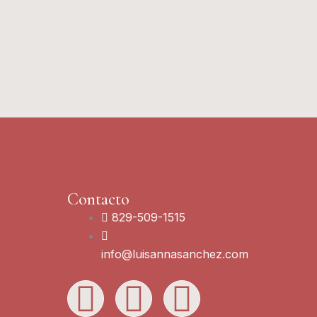
Contacto
829-509-1515
info@luisannasanchez.com
L
I
Y