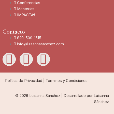
Conferencias
Mentorías
IMPACTA®
Contacto
829-509-1515
info@luisannasanchez.com
L
I
Y
i
n
o
n
s
u
Política de Privacidad
|
Términos y Condiciones
k
t
t
© 2026 Luisanna Sánchez | Desarrollado por Luisanna
Sánchez
e
a
u